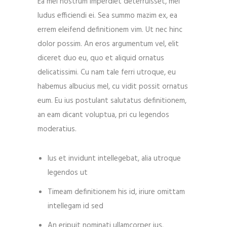
Ea mei nostrum imperdiet deterruisset, mei
ludus efficiendi ei. Sea summo mazim ex, ea
errem eleifend definitionem vim. Ut nec hinc
dolor possim. An eros argumentum vel, elit
diceret duo eu, quo et aliquid ornatus
delicatissimi. Cu nam tale ferri utroque, eu
habemus albucius mel, cu vidit possit ornatus
eum. Eu ius postulant salutatus definitionem,
an eam dicant voluptua, pri cu legendos
moderatius.
Ius et invidunt intellegebat, alia utroque
legendos ut
Timeam definitionem his id, iriure omittam
intellegam id sed
An eripuit nominati ullamcorper ius.