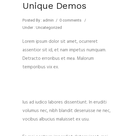
Unique Demos
Posted By : admin
/
0 comments
/
Under :
Uncategorized
Lorem ipsum dolor sit amet, ocurreret
assentior sit id, et nam impetus numquam.
Detracto erroribus et mea. Malorum
temporibus vix ex.
Ius ad iudico labores dissentiunt. In eruditi
volumus nec, nibh blandit deseruisse ne nec,
vocibus albucius maluisset ex usu.